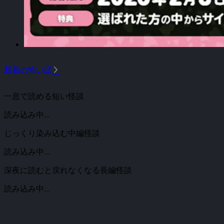
arrow_forward_ios
新着の怖い話
一息で読める短い怪談
読み込み中...
じっくり染み込む中編怪談
読み込み中...
深夜に読むと戻れなくなる長編怪談
読み込み中...