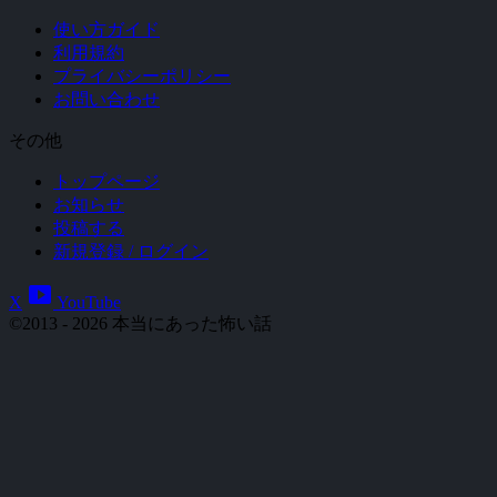
使い方ガイド
利用規約
プライバシーポリシー
お問い合わせ
その他
トップページ
お知らせ
投稿する
新規登録 / ログイン
smart_display
X
YouTube
©2013 - 2026 本当にあった怖い話