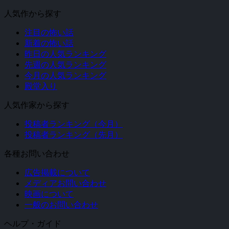
人気作から探す
注目の怖い話
新着の怖い話
昨日の人気ランキング
先週の人気ランキング
今月の人気ランキング
殿堂入り
人気作家から探す
投稿者ランキング（今月）
投稿者ランキング（先月）
各種お問い合わせ
広告掲載について
メディアお問い合わせ
映画について
一般のお問い合わせ
ヘルプ・ガイド