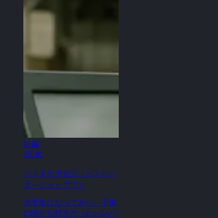
短編
2日前
バイトの少女①（ハンバー
ガーショップで）
大学生になってから、子供
の頃から好きだったハンバ