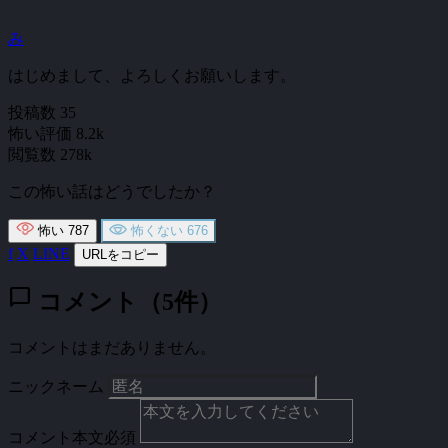
み
はじめまして、よろしくお願いします。
投稿数
35
怖い評価
8.2k
閲覧数
278k
この怖い話はどうでしたか？
怖い
787
怖くない
676
f
X
LINE
URLをコピー
chat_bubble
コメント（5件）
コメントはまだありません。
ニックネーム
コメント本文
必須