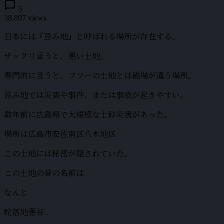
chat_bubble
5
38,897 views
日本には『忌み地』と呼ばれる場所が存在する。
ザックリ言うと、悪い土地。
専門的に言うと、フツーの土地とは磁場が違う場所。
忌み地では災害や事件、または事故が起きやすい。
数年前に広島県で大規模な土砂災害があった。
場所は広島市安佐南区八木地区
この土地には秘密が隠されていた。
この土地の昔の名前は
なんと
蛇落地悪谷..