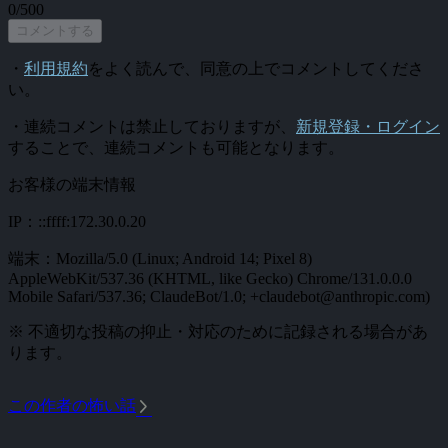
0/500
コメントする
・
利用規約
をよく読んで、同意の上でコメントしてくださ
い。
・連続コメントは禁止しておりますが、
新規登録・ログイン
することで、連続コメントも可能となります。
お客様の端末情報
IP：::ffff:172.30.0.20
端末：Mozilla/5.0 (Linux; Android 14; Pixel 8)
AppleWebKit/537.36 (KHTML, like Gecko) Chrome/131.0.0.0
Mobile Safari/537.36; ClaudeBot/1.0; +claudebot@anthropic.com)
※ 不適切な投稿の抑止・対応のために記録される場合があ
ります。
arrow_forward_ios
この作者の怖い話