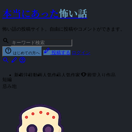
本当にあった
怖い話
怖い話の投稿サイト。自由に投稿やコメントができます。
search
help
stylus
投稿する
ログイン
はじめての方へ
search
stylus
account_circle
emoji_events
新着
注目
動画
人気作品
人気作家
殿堂入り作品
短編
忌み地