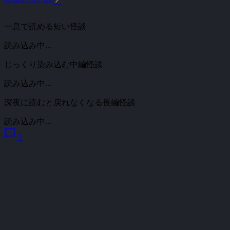
一息で読める短い怪談
読み込み中...
じっくり染み込む中編怪談
読み込み中...
深夜に読むと戻れなくなる長編怪談
読み込み中...
chat_bubble
5