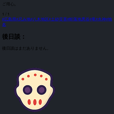
ご用心。
1 / 1
#広島県
#忌み地
#八木地区
#土砂災害
#蛇落地悪谷
#竜
#水神
#地
名
後日談：
後日談はまだありません。