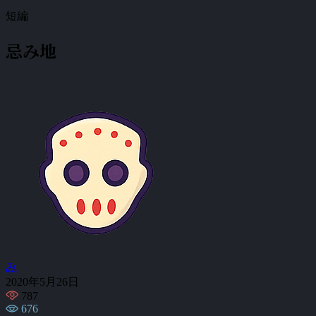
短編
忌み地
み
2020年5月26日
787
676