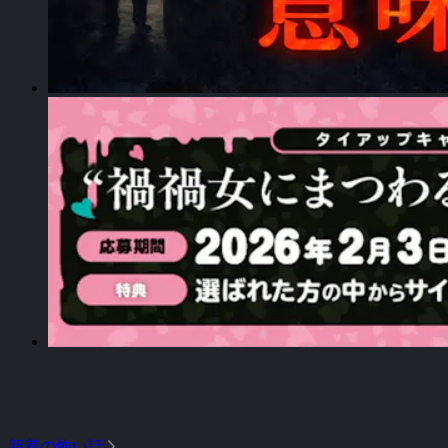
arrow_forward_ios
新着の怖い話