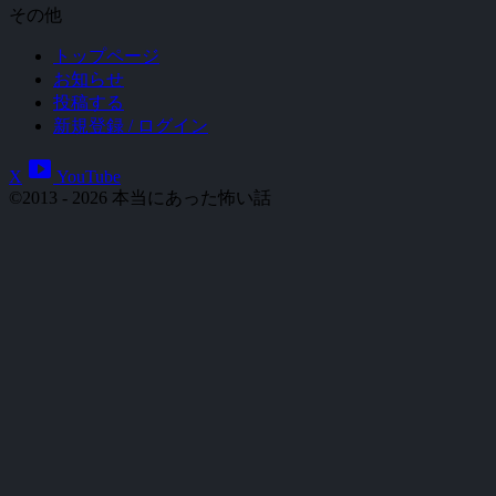
その他
トップページ
お知らせ
投稿する
新規登録 / ログイン
smart_display
X
YouTube
©2013 - 2026 本当にあった怖い話