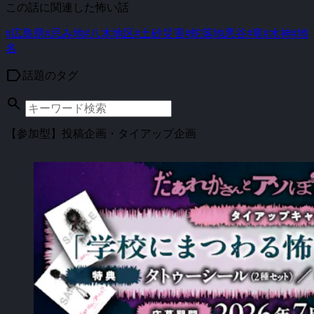
この話に関連した怖い話
#広島県
#忌み地
#八木地区
#土砂災害
#蛇落地悪谷
#竜
#水神
#地
名
label
話題のタグ
search
【参加型】投稿企画・タイアップ企画